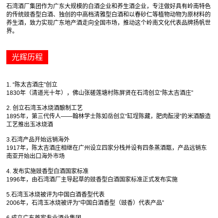
石湾酒厂集团作为广东大规模的白酒企业和养生酒企业，专注做好具有岭南特色
的传统豉香型白酒、独创的中高档清雅型白酒和以春砂仁等植物动物为原材料的
养生酒，致力实现广东地产酒走向全国市场，推动这个岭南文化代表品牌扬帆世
界。
光辉历程
1. “陈太吉酒庄”创立
1830年（清道光十年），佛山张槎莲塘村陈屏贤在石湾创立“陈太吉酒庄”
2. 创立石湾玉冰烧酒酿制工艺
1895年，第三代传人——翰林学士陈如岳创立“缸埕陈藏，肥肉酝浸”的米酒酿造
工艺推出玉冰烧酒
3.石湾产品开始远销海外
1917年，陈太吉酒庄相继在广州设立四家分栈并设有四条蒸酒甑，产品远销东
南亚开始出口海外市场
4. 发布实施豉香型白酒国家标准
1996年，由石湾酒厂主导起草的豉香型白酒国家标准正式发布实施
5.石湾玉冰烧被评为中国白酒香型代表
2006年，石湾玉冰烧被评为“中国白酒香型（豉香）代表产品”
6.成立广东首家专业酒业集团