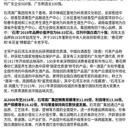
列广东企业500强、广东制造业100强。
石湾酒厂集团现有五个基地，其中禅城区基地为岭南酒文化街区、总部枢纽中
心、豉香型清雅型产品酿造生产中心；三水区基地为豉香型产品配套项目中心；
阳春市基地和三水区养生酒生产基地为岭南养生酒生产中心，湖南临澧基地为白
酒省外配套生产中心，成为全国化发展前沿支点。集团拥有四个核心品牌，其
中：“
石湾”2019年品牌价值评估为96.53亿元，位列中国白酒六十强
；而陈太吉
品牌自1830年延用至今，并于1951年重新在中央人民政府取得注册；“春花牌”
和“禾花雀”牌都是广东老字号。
主导产品石湾玉冰烧先后获得国家优质酒、中国白酒香型（豉香）代表产品称
号，并获批为国家地理标志保护产品，是享有三大国誉的广东地产酒代表, 并早
在1917年开始就远销海外，100多年来深得国际消费者喜爱和市场认可；春花牌
春砂仁酒是养生酒分类中获得“国家优质酒”称号的产品；帝一酒是广东较早覆盖
全国市场的中高档养生酒产品。而独创的清雅型产品是广东地产白酒成功市场化
运作、成长迅速的中高档产品，更得到全国白酒权威专家的高度评价，称之为
“酒海一绝，南国精品”和“鉴赏级酒品”。其中“石湾玉冰烧·六埕藏酒”、“石湾玉冰
烧·洞藏九”于2015年、2017年荣获国际权威的布鲁塞尔国际烈性酒大奖赛大
奖，代表粤酒彰显中国品味风范。
从2006年至2018年，石湾酒厂集团销售规模增长11.89倍，利润增长13.38倍，
资产规模增长16.42倍，年均增速保持两位数快速发展。
石湾酒厂集团通过产品
品质、工艺技术、包装、营销等方面的全面提升，进一步构建品牌高端化、形象
国际化、品类价值化三大价值引擎，确立战略向上走的差异化方针，开辟酒业新
方向、新道路，以产业扩张、产品提升和品质升级等多位一体跨越发展，引领中
国白酒国际化发展、代表粤酒打造中国白酒世界级品牌。