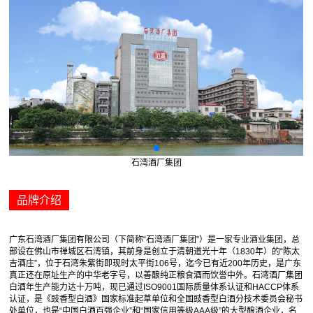
石湾酒厂集团
品牌介绍
广东石湾酒厂集团有限公司（下简称“石湾酒厂集团”）是一家专业酒业集团，总
部设在佛山市禅城区石湾镇，其前身是创立于清朝道光十年（1830年）的“陈太
吉酒庄”，位于石湾朱紫街即现时太平街106号，迄今已有近200年历史，是广东
真正还在原址生产的中华老字号，以善酿纯正粮食酒而饮誉中外。石湾酒厂集团
白酒年生产能力达十万吨，现已通过ISO9001国际质量体系认证和HACCP体系
认证，是《豉香型白酒》国家标准起草单位和全国豉香型白酒分技术委员会秘书
处单位，也是“中国白酒百强企业”和“国家信用等级AAA级”的大型酿酒企业，名