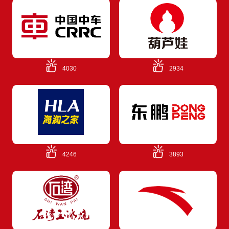
4030
2934
4246
3893