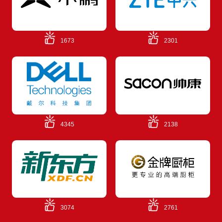
1673
2301
4345
2138
3074
2761