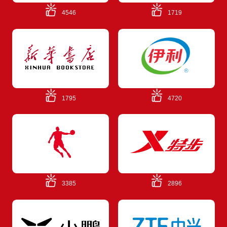
4546
1719
1795
4720
3385
2896