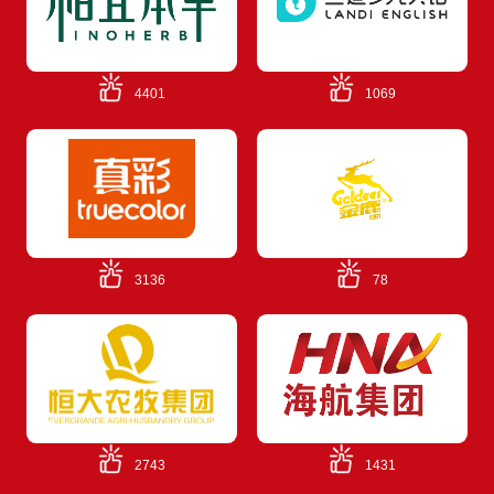
4401
1069
3136
78
2743
1431