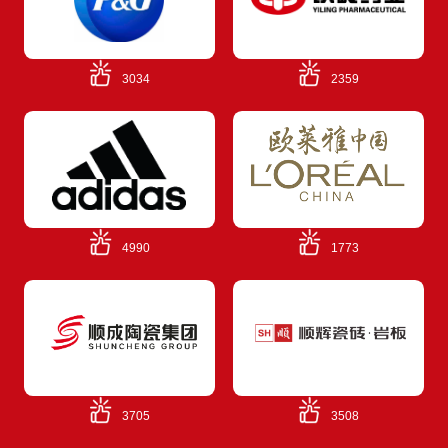
3034
2359
4990
1773
3705
3508