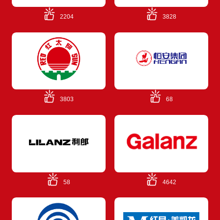
2204
3828
3803
68
58
4642