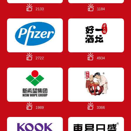
2133
1184
2722
4934
1989
3366