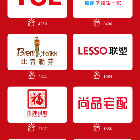
4259
3490
4311
1684
2707
1650