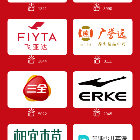
1341
3990
1844
3111
5022
2945