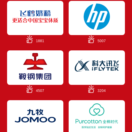
1881
5007
4507
3204