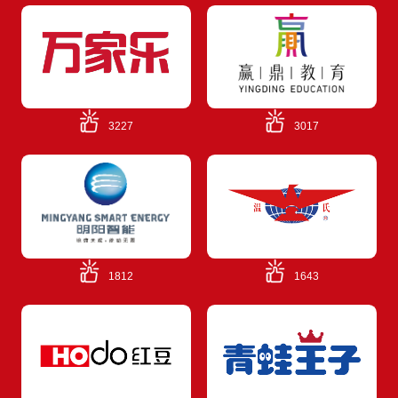
3227
3017
1812
1643