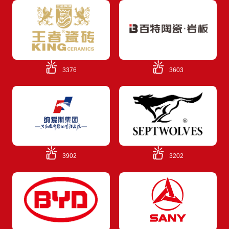
3376
3603
3902
3202