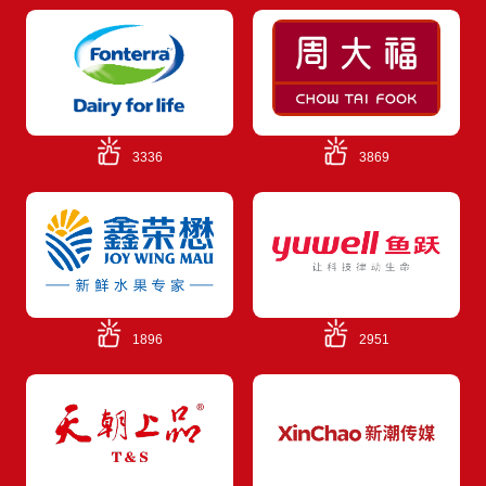
3336
3869
1896
2951