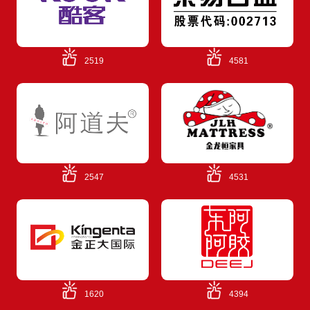
2519
4581
2547
4531
1620
4394