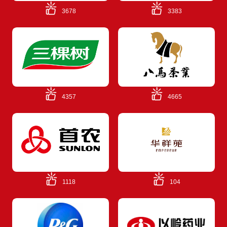
3678
3383
4357
4665
1118
104