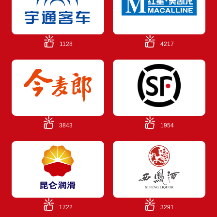
1128
4217
3843
1954
1722
3291