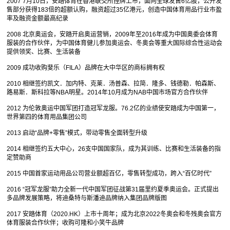
2007 7月10日，安踏体育在香港联交所挂牌上市，面向全球发售6亿股，公开发
售部分获得183倍的超额认购，融资超过35亿港元，创造中国体育用品行业市盈
率及融资金额最高纪录
2008 北京奥运会，安踏开启奥运营销，2009年至2016年成为中国奥委会体育
服装的合作伙伴，为中国体育健儿参加奥运会、冬奥会等重大国际综合性运动会
提供领奖、比赛、生活装备
2009 成功收购斐乐（FILA）品牌在大中华区的商标拥有权
2010 相继签约凯文．加内特、克莱．汤普森、拉简．隆多、钱德勒．帕森斯、
路易斯．斯科拉等NBA明星。2014年10月成为NAB中国市场官方合作伙伴
2012 为伦敦奥运中国军团打造冠军龙服。76.2亿的业绩使安踏成为中国第一，
世界第四的体育用品集团公司
2013 启动“品牌+零售”模式，带动零售全面转型升级
2014 相继签约五大中心，26支中国国家队，成为其训练、比赛和生活装备的指
定赞助商
2015 中国首家运动用品公司营业额超百亿，零售转型成功，跨入“百亿时代”
2016 “冠军龙服”助力全新一代中国军团征战第31届里约夏季奥运会。正式提出
多品牌发展策略，将迪桑特与斯潘迪品牌纳入集团品牌版图
2017 安踏体育（2020.HK）上市十周年；成为北京2022冬奥会和冬残奥会官方
体育服装合作伙伴；收购可隆和小笑牛品牌