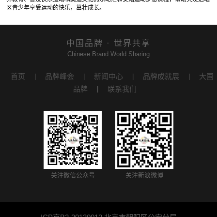
区青少年享受运动的快乐，茁壮成长。
中国品牌 · 世界共享
Chinese Brand World Sharing
首页
品牌峰会
新闻中心
品牌成就展
大国
|
|
|
|
品牌
联系我们
|
关注微信公众号
关注新浪微博