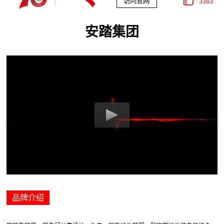
访问官网
3383
安踏集团
品牌介绍