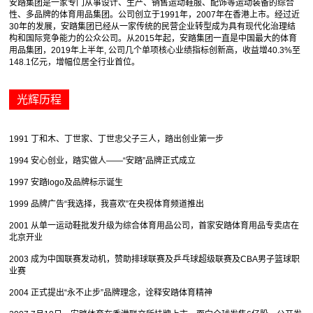
安踏集团是一家专门从事设计、生产、销售运动鞋服、配饰等运动装备的综合
性、多品牌的体育用品集团。公司创立于1991年，2007年在香港上市。经过近
30年的发展，安踏集团已经从一家传统的民营企业转型成为具有现代化治理结
构和国际竞争能力的公众公司。从2015年起，安踏集团一直是中国最大的体育
用品集团，2019年上半年, 公司几个单项核心业绩指标创新高，收益增40.3%至
148.1亿元，增幅位居全行业首位。
光辉历程
1991 丁和木、丁世家、丁世忠父子三人，踏出创业第一步
1994 安心创业，踏实做人——“安踏”品牌正式成立
1997 安踏logo及品牌标示诞生
1999 品牌广告“我选择，我喜欢”在央视体育频道推出
2001 从单一运动鞋批发升级为综合体育用品公司，首家安踏体育用品专卖店在
北京开业
2003 成为中国联赛发动机，赞助排球联赛及乒乓球超级联赛及CBA男子篮球职
业赛
2004 正式提出“永不止步”品牌理念，诠释安踏体育精神