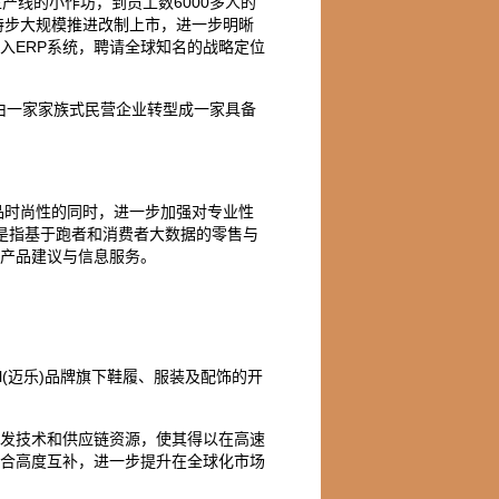
产线的小作坊，到员工数6000多人的
特步大规模推进改制上市，进一步明晰
入ERP系统，聘请全球知名的战略定位
式由一家家族式民营企业转型成一家具备
留产品时尚性的同时，进一步加强对专业性
则是指基于跑者和消费者大数据的零售与
产品建议与信息服务。
ell(迈乐)品牌旗下鞋履、服装及配饰的开
发技术和供应链资源，使其得以在高速
合高度互补，进一步提升在全球化市场