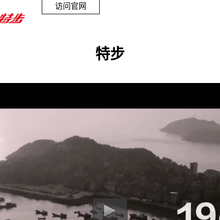
访问官网
特步