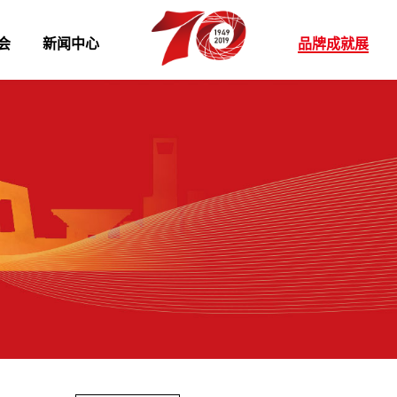
会
新闻中心
品牌成就展