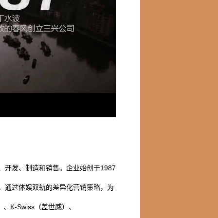
开发、制造和销售。企业始创于1987
位，通过体娱双轨的差异化营销策略，为
、K-Swiss（盖世威）、