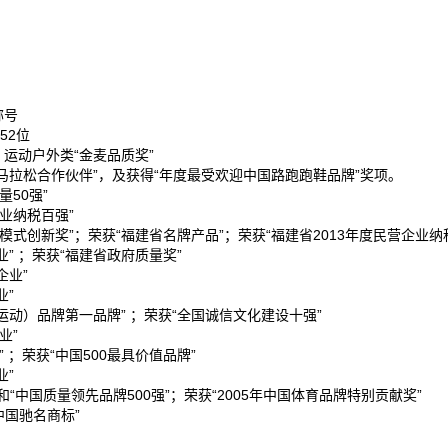
称号
52位
、运动户外类“金麦品质奖”
国马拉松合作伙伴”，及获得“年度最受欢迎中国路跑跑鞋品牌”奖项。
量50强”
企业纳税百强”
运营模式创新奖”；荣获“福建省名牌产品”；荣获“福建省2013年度民营企业纳
业” ；荣获“福建省政府质量奖”
企业”
业”
运动）品牌第一品牌” ；荣获“全国诚信文化建设十强”
业”
” ；荣获“中国500最具价值品牌”
业”
”和“中国质量领先品牌500强”；荣获“2005年中国体育品牌特别贡献奖”
中国驰名商标”